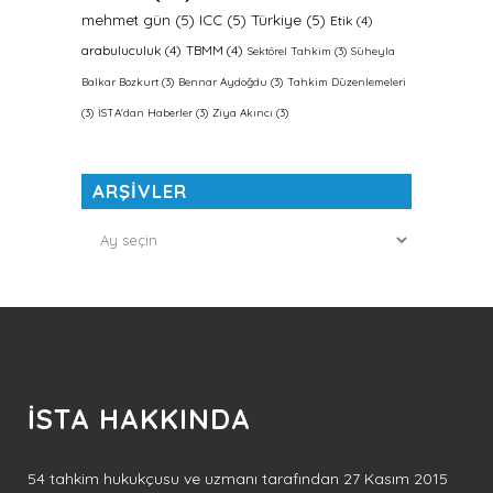
mehmet gün
(5)
ICC
(5)
Türkiye
(5)
Etik
(4)
arabuluculuk
(4)
TBMM
(4)
Sektörel Tahkim
(3)
Süheyla
Balkar Bozkurt
(3)
Bennar Aydoğdu
(3)
Tahkim Düzenlemeleri
(3)
İSTA'dan Haberler
(3)
Ziya Akıncı
(3)
ARŞİVLER
ARŞİVLER
İSTA HAKKINDA
54 tahkim hukukçusu ve uzmanı tarafından 27 Kasım 2015