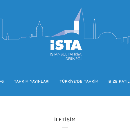
OG
TAHKIM YAYINLARI
TÜRKIYE’DE TAHKIM
BIZE KATIL
İLETIŞIM