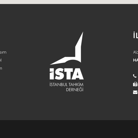
İ
sım
Ko
l
H
im