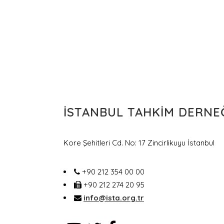
İSTANBUL TAHKIM DERNE
Kore Şehitleri Cd. No: 17 Zincirlikuyu İstanbul
+90 212 354 00 00
+90 212 274 20 95
info@ista.org.tr