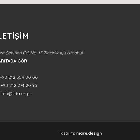
LETİŞİM
re Şehitleri Cd. No: 17 Zincirlikuyu İstanbul
ARİTADA GÖR
+90 212 354 00 00
+90 212 274 20 95
info@ista.org.tr
Tasarım:
mare.design