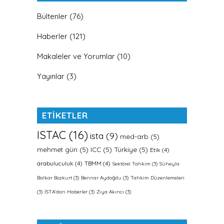
Bültenler
(76)
Haberler
(121)
Makaleler ve Yorumlar
(10)
Yayınlar
(3)
ETİKETLER
ISTAC
(16)
ista
(9)
med-arb
(5)
mehmet gün
(5)
ICC
(5)
Türkiye
(5)
Etik
(4)
arabuluculuk
(4)
TBMM
(4)
Sektörel Tahkim
(3)
Süheyla
Balkar Bozkurt
(3)
Bennar Aydoğdu
(3)
Tahkim Düzenlemeleri
(3)
İSTA'dan Haberler
(3)
Ziya Akıncı
(3)