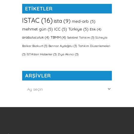
ETİKETLER
ISTAC
(16)
ista
(9)
med-arb
(5)
mehmet gün
(5)
ICC
(5)
Türkiye
(5)
Etik
(4)
arabuluculuk
(4)
TBMM
(4)
Sektörel Tahkim
(3)
Süheyla
Balkar Bozkurt
(3)
Bennar Aydoğdu
(3)
Tahkim Düzenlemeleri
(3)
İSTA'dan Haberler
(3)
Ziya Akıncı
(3)
ARŞİVLER
ARŞİVLER