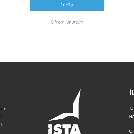
Şifremi unuttum
İ
sım
Ko
l
H
im