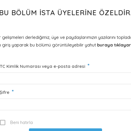
BU BÖLÜM İSTA ÜYELERINE ÖZELDIR
lişmeleri derlediğimiz, üye ve paydaşlarımızın yazılarını topladı
n giriş yaparak bu bölümü görüntüleyebilir yahut
buraya tıklaya
*
TC Kimlik Numarası veya e-posta adresi
*
Şifre
Beni hatırla