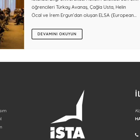
öğrencileri Türkay Avanaş, Çağla Usta, Helin
Öcal ve İrem Ergun’dan oluşan ELSA (European...
DEVAMINI OKUYUN
İ
sım
Ko
l
H
im