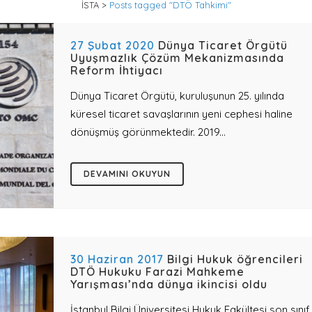
İSTA
>
Posts tagged "DTÖ Tahkimi"
27 Şubat 2020
Dünya Ticaret Örgütü
Uyuşmazlık Çözüm Mekanizmasında
Reform İhtiyacı
Dünya Ticaret Örgütü, kuruluşunun 25. yılında
küresel ticaret savaşlarının yeni cephesi haline
dönüşmüş görünmektedir. 2019...
DEVAMINI OKUYUN
30 Haziran 2017
Bilgi Hukuk öğrencileri
DTÖ Hukuku Farazi Mahkeme
Yarışması’nda dünya ikincisi oldu
İstanbul Bilgi Üniversitesi Hukuk Fakültesi son sınıf